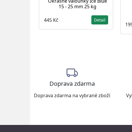
Okrasné valounky Ice Blue
15 - 25 mm 25 kg
445 Kč
Detail
19
Doprava zdarma
Doprava zdarma na vybrané zboží
Vy