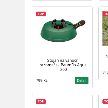
TOP
T
R
Stojan na vánoční
stromeček BaumFix Aqua
200
91
799 Kč
Detail
TOP
T