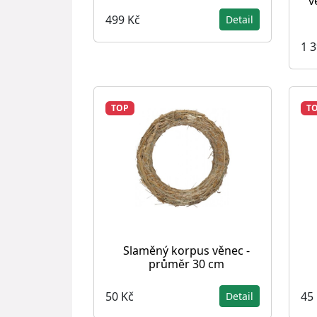
v
499 Kč
Detail
1 
TOP
T
Slaměný korpus věnec -
průměr 30 cm
50 Kč
45
Detail