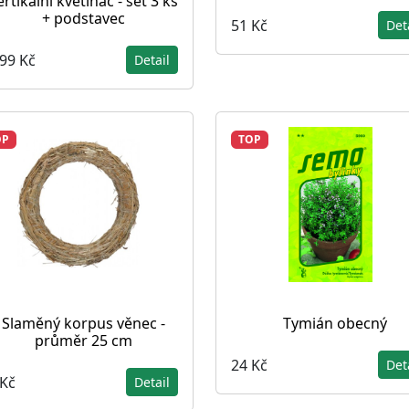
ertikální květináč - set 3 ks
+ podstavec
51 Kč
Det
399 Kč
Detail
OP
TOP
Slaměný korpus věnec -
Tymián obecný
průměr 25 cm
24 Kč
Det
 Kč
Detail