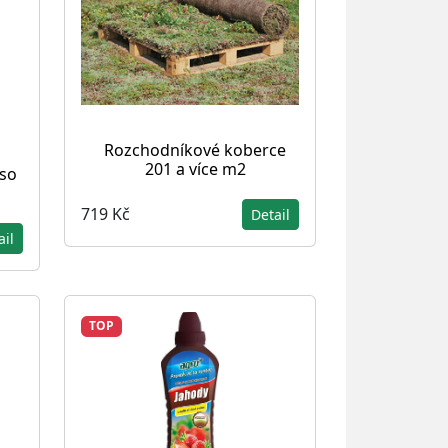
Rozchodníkové koberce
201 a více m2
sso
719 Kč
Detail
ail
TOP