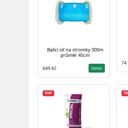
Balící síť na stromky 300m
průměr 45cm
74
649 Kč
Detail
TOP
T