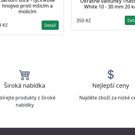
Okrasné valounky Thas
hnojivo proti mšicím a
White 10 - 30 mm 20 k
molicím
350 Kč
Det
9 Kč
Detail
Široká nabídka
Nejlepší ceny
bírejte produkty z široké
Najděte zboží za nízké c
nabídky