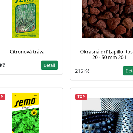
Citronová tráva
Okrasná drť Lapillo Ro
20 - 50 mm 20 l
 Kč
Detail
215 Kč
Det
OP
TOP