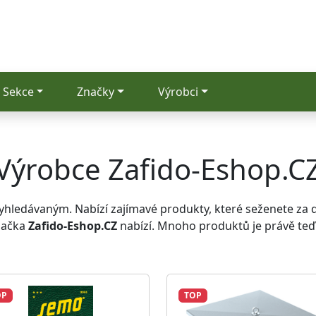
Sekce
Značky
Výrobci
Výrobce Zafido-Eshop.C
yhledávaným. Nabízí zajímavé produkty, které seženete za dob
značka
Zafido-Eshop.CZ
nabízí. Mnoho produktů je právě teď
OP
TOP