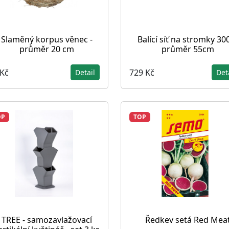
Slaměný korpus věnec -
Balící síť na stromky 3
průměr 20 cm
průměr 55cm
 Kč
729 Kč
Detail
Det
OP
TOP
TREE - samozavlažovací
Ředkev setá Red Mea