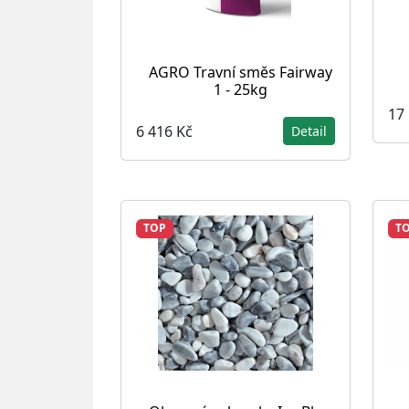
AGRO Travní směs Fairway
1 - 25kg
17
6 416 Kč
Detail
TOP
T