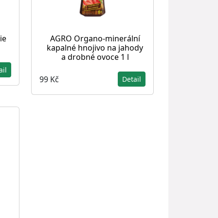
ie
AGRO Organo-minerální
kapalné hnojivo na jahody
a drobné ovoce 1 l
ail
99 Kč
Detail