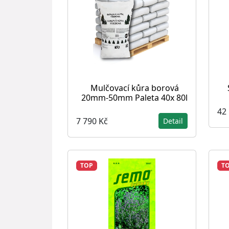
Mulčovací kůra borová
20mm-50mm Paleta 40x 80l
42
7 790 Kč
Detail
TOP
T