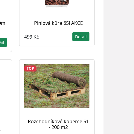
00m
Piniová kůra 65l AKCE
499 Kč
Detail
ail
TOP
Rozchodníkové koberce 51
- 200 m2
t