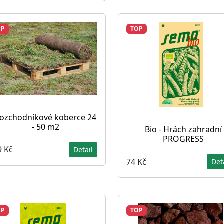
OP
TOP
ozchodníkové koberce 24
- 50 m2
Bio - Hrách zahradní
PROGRESS
9 Kč
Detail
74 Kč
Det
OP
TOP