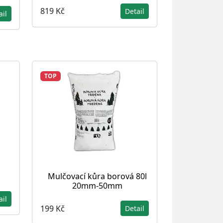
819 Kč
Detail
ail
TOP
Mulčovací kůra borová 80l
20mm-50mm
ail
199 Kč
Detail