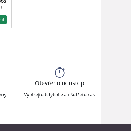
sos
g
ail
Otevřeno nonstop
eny
Vybírejte kdykoliv a ušetřete čas