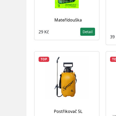
Mateřídouška
29 Kč
Detail
39
TOP
T
Postřikovač 5L