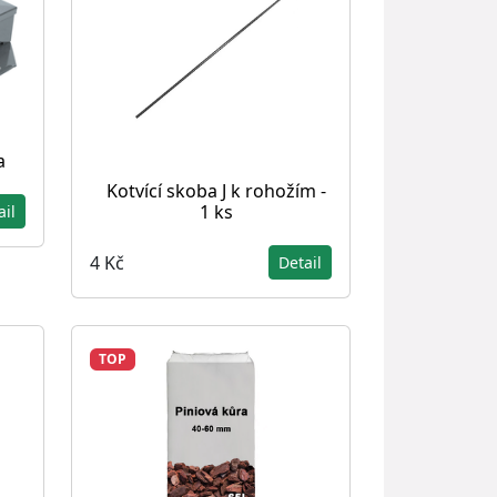
a
Kotvící skoba J k rohožím -
1 ks
ail
4 Kč
Detail
TOP