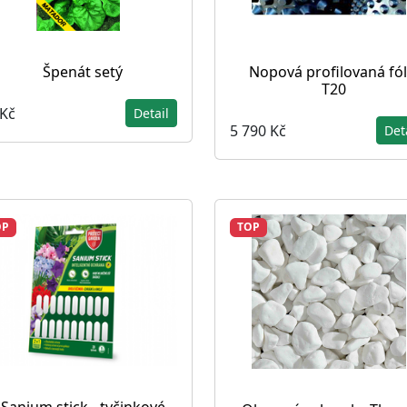
Špenát setý
Nopová profilovaná fól
T20
 Kč
Detail
5 790 Kč
Det
OP
TOP
Sanium stick - tyčinkové