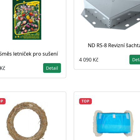
ND RS-8 Revizní šacht
Směs letniček pro sušení
4 090 Kč
Det
 Kč
Detail
OP
TOP