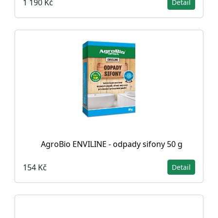
1 190 Kč
Detail
AgroBio ENVILINE - odpady sifony 50 g
154 Kč
Detail