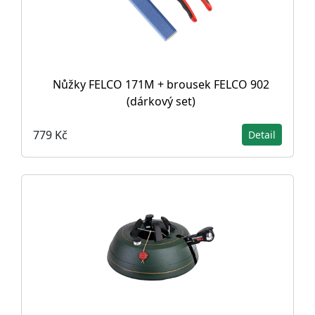
Nůžky FELCO 171M + brousek FELCO 902
(dárkový set)
779 Kč
Detail