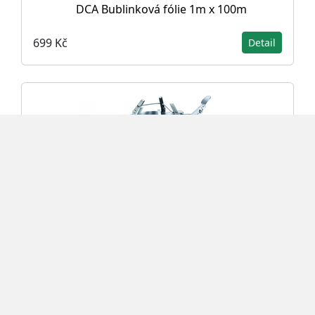
DCA Bublinková fólie 1m x 100m
699 Kč
Detail
Krinner Stojan na vánoční stromek Diamond
800 81 cm zelený
19 990 Kč
Detail