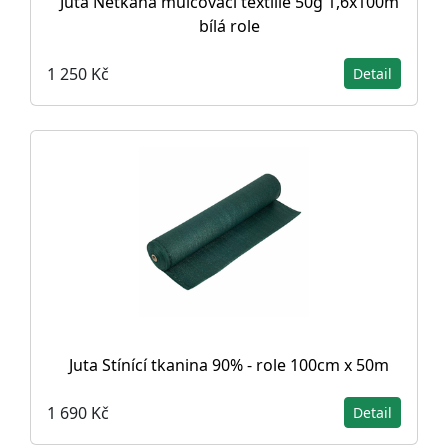
Juta Netkaná mulčovací textilie 50g 1,6x100m
bílá role
1 250 Kč
Detail
Juta Stínící tkanina 90% - role 100cm x 50m
1 690 Kč
Detail