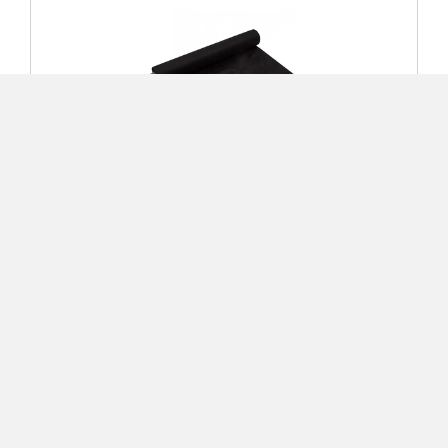
Juta Netkaná mulčovací textilie 50g 3,2x250m
černá role
5 590 Kč
Detail