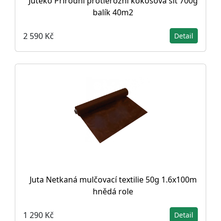
Juteko Přírodní protierozní kokosová sít 700g
balík 40m2
2 590 Kč
Detail
Juta Netkaná mulčovací textilie 50g 1.6x100m
hnědá role
1 290 Kč
Detail