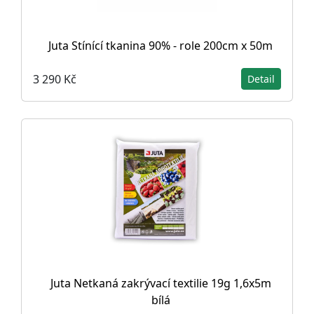
Juta Stínící tkanina 90% - role 200cm x 50m
3 290 Kč
Detail
Juta Netkaná zakrývací textilie 19g 1,6x5m
bílá