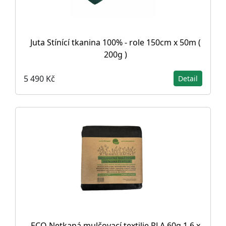
Juta Stínící tkanina 100% - role 150cm x 50m (
200g )
5 490 Kč
Detail
ECO Netkaná mulčovací textilie PLA 60g 1,6 x