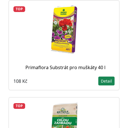
TOP
Primaflora Substrát pro muškáty 40 l
108 Kč
Detail
TOP