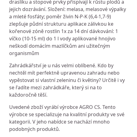
draslíku a stopové prvky přispívají k růstu plodů a
jejich dozrávání. Složení: melasa, melasové výpalky
a mleté fosfáty; poměr živin N-P-K (6,4-1,7-9)
zlepšuje půdní strukturu aplikace zálivkou ke
kořenové zóně rostlin 1x za 14 dní dávkování: 1
víčko (10-15 ml) do 1 l vody aplikované hnojivo
neškodí domácím mazlíčkům ani užitečným
organismům
Zahrádkářství je u nás velmi oblíbené. Kdo by
nechtěl mít perfektně upravenou zahradu nebo
vypěstovat si vlastní zeleninu či květiny? Určitě i vy
se řadíte mezi zahrádkáře, který si na to
každoročně těší.
Uvedené zboží vyrábí výrobce AGRO CS. Tento
výrobce se specializuje na kvalitní produkty ve své
kategorii. V jeho nabídce se nachází mnoho
podobných produktů.