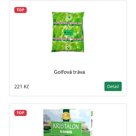
TOP
Golfová tráva
221 Kč
Detail
TOP