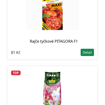
Rajče tyčkové PITAGORA F1
81 Kč
Detail
TOP