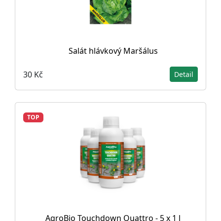
Salát hlávkový Maršálus
30 Kč
Detail
TOP
AgroBio Touchdown Quattro - 5 x 1 l