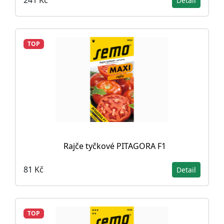
241 Kč
Detail
TOP
Rajče tyčkové PITAGORA F1
81 Kč
Detail
TOP