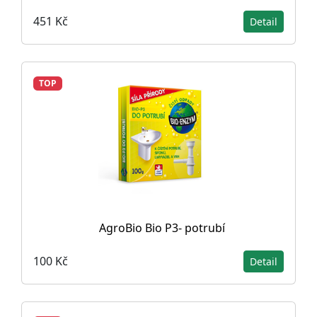
451 Kč
Detail
TOP
AgroBio Bio P3- potrubí
100 Kč
Detail