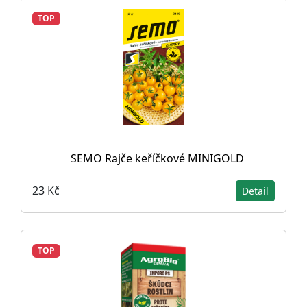
TOP
SEMO Rajče keříčkové MINIGOLD
23 Kč
Detail
TOP