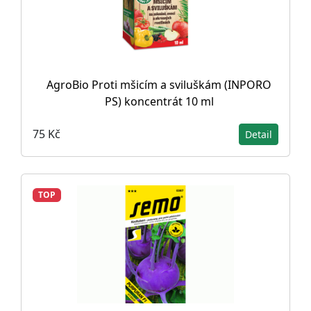
AgroBio Proti mšicím a sviluškám (INPORO
PS) koncentrát 10 ml
75 Kč
Detail
TOP