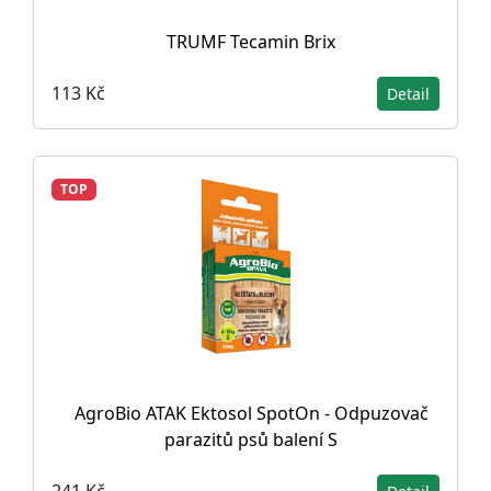
TRUMF Tecamin Brix
113 Kč
Detail
TOP
AgroBio ATAK Ektosol SpotOn - Odpuzovač
parazitů psů balení S