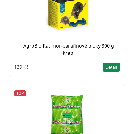
AgroBio Ratimor-parafinové bloky 300 g
krab.
139 Kč
Detail
TOP