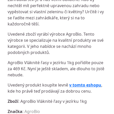
nechtěl mít perfektně upravenou zahradu nebo
vypěstovat si vlastní zeleninu či květiny? Určitě i vy
se řadíte mezi zahrádkáře, který si na to
každoročně těší.
Uvedené zboží vyrábí výrobce AgroBio. Tento
výrobce se specializuje na kvalitní produkty ve své
kategorii. V jeho nabídce se nachází mnoho
podobných produktů.
AgroBio Vláknité řasy v jezírku 1kg pořídíte pouze
za 469 Kč. Nyní je ještě skladem, ale dlouho to jistě
nebude.
Uvedený produkt koupíte levně
v tomto eshopu
,
kde ho právě teď prodávají za dobrou cenu.
Zboží
: AgroBio Vláknité řasy v jezírku 1kg
Značka
:
AgroBio