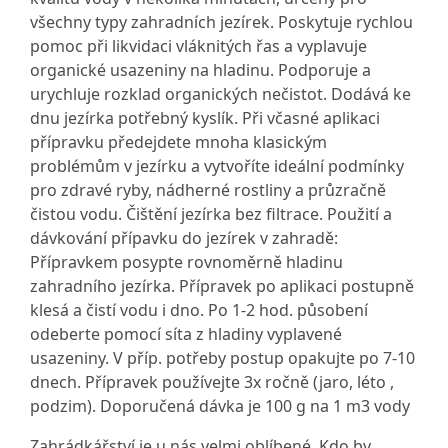
všechny typy zahradních jezírek. Poskytuje rychlou
pomoc při likvidaci vláknitých řas a vyplavuje
organické usazeniny na hladinu. Podporuje a
urychluje rozklad organických nečistot. Dodává ke
dnu jezírka potřebný kyslík. Při včasné aplikaci
přípravku předejdete mnoha klasickým
problémům v jezírku a vytvoříte ideální podmínky
pro zdravé ryby, nádherné rostliny a průzračně
čistou vodu. Čištění jezírka bez filtrace. Použití a
dávkování přípavku do jezírek v zahradě:
Přípravkem posypte rovnoměrně hladinu
zahradního jezírka. Přípravek po aplikaci postupně
klesá a čistí vodu i dno. Po 1-2 hod. působení
odeberte pomocí síta z hladiny vyplavené
usazeniny. V příp. potřeby postup opakujte po 7-10
dnech. Přípravek používejte 3x ročně (jaro, léto ,
podzim). Doporučená dávka je 100 g na 1 m3 vody
Zahrádkářství je u nás velmi oblíbené. Kdo by