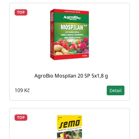
TOP
AgroBio Mospilan 20 SP 5x1,8 g
109 Kč
Detail
TOP